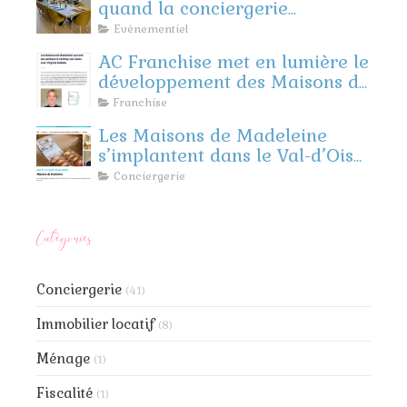
quand la conciergerie
rencontre l’événementiel
Evénementiel
d’entreprise
AC Franchise met en lumière le
développement des Maisons de
Madeleine
Franchise
Les Maisons de Madeleine
s’implantent dans le Val-d’Oise
et les Yvelines !
Conciergerie
Catégories
Conciergerie
(41)
Immobilier locatif
(8)
Ménage
(1)
Fiscalité
(1)