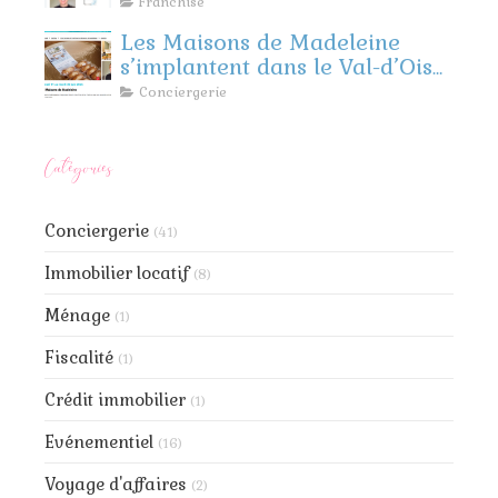
Madeleine
Franchise
Les Maisons de Madeleine
s’implantent dans le Val-d’Oise
et les Yvelines !
Conciergerie
Catégories
Conciergerie
(41)
Immobilier locatif
(8)
Ménage
(1)
Fiscalité
(1)
Crédit immobilier
(1)
Evénementiel
(16)
Voyage d'affaires
(2)