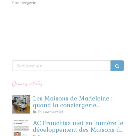
Conciergerie
Rechercher
Derniers articles
Les Maisons de Madeleine :
quand la conciergerie
rencontre l’événementiel
Evénementiel
d’entreprise
AC Franchise met en lumière le
développement des Maisons de