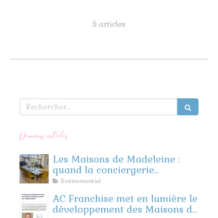
9 articles
Rechercher
Derniers articles
Les Maisons de Madeleine :
quand la conciergerie
rencontre l’événementiel
Evénementiel
d’entreprise
AC Franchise met en lumière le
développement des Maisons de