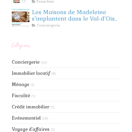
Madeleine
Franchise
Les Maisons de Madeleine
s’implantent dans le Val-d’Oise
et les Yvelines !
Conciergerie
Catégories
Conciergerie
(41)
Immobilier locatif
(8)
Ménage
(1)
Fiscalité
(1)
Crédit immobilier
(1)
Evénementiel
(16)
Voyage d'affaires
(2)