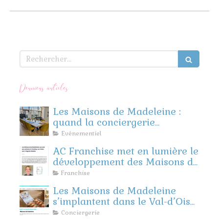
Rechercher
Derniers articles
Les Maisons de Madeleine :
quand la conciergerie
rencontre l’événementiel
Evénementiel
d’entreprise
AC Franchise met en lumière le
développement des Maisons de
Madeleine
Franchise
Les Maisons de Madeleine
s’implantent dans le Val-d’Oise
et les Yvelines !
Conciergerie