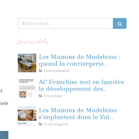
Rechercher
Derniers articles
Les Maisons de Madeleine :
quand la conciergerie
rencontre l’événementiel
Evénementiel
d’entreprise
AC Franchise met en lumière
le développement des
ir
Maisons de Madeleine
Franchise
ticle
Les Maisons de Madeleine
s’implantent dans le Val-
d’Oise et les Yvelines !
Conciergerie