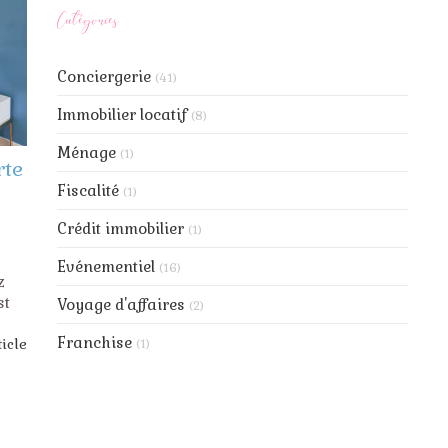
Catégories
Conciergerie
(41)
Immobilier locatif
(8)
Ménage
(1)
rte
Fiscalité
(1)
Crédit immobilier
(1)
Evénementiel
(16)
z
st
Voyage d'affaires
(2)
Franchise
ticle
(1)