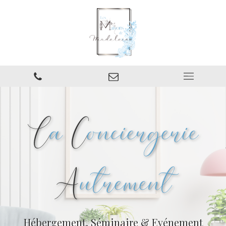
L
a
C
onciergerie
A
utrement
Hébergement, Séminaire & Evénement