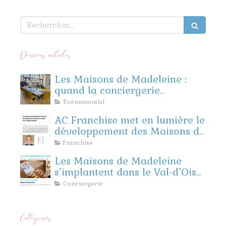
Rechercher
Derniers articles
Les Maisons de Madeleine :
quand la conciergerie
rencontre l’événementiel
Evénementiel
d’entreprise
AC Franchise met en lumière le
développement des Maisons de
Madeleine
Franchise
Les Maisons de Madeleine
s’implantent dans le Val-d’Oise
et les Yvelines !
Conciergerie
Catégories