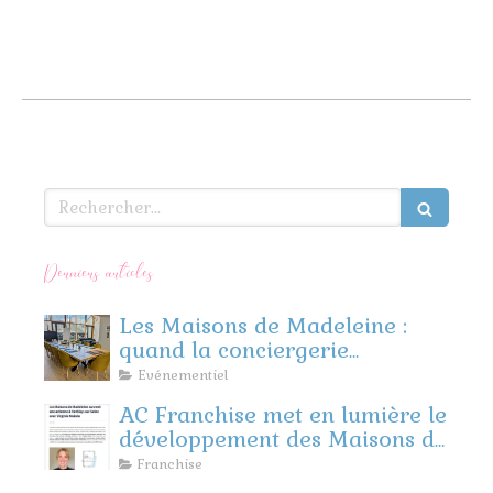
Rechercher
Derniers articles
Les Maisons de Madeleine :
quand la conciergerie
rencontre l’événementiel
Evénementiel
d’entreprise
AC Franchise met en lumière le
développement des Maisons de
Madeleine
Franchise