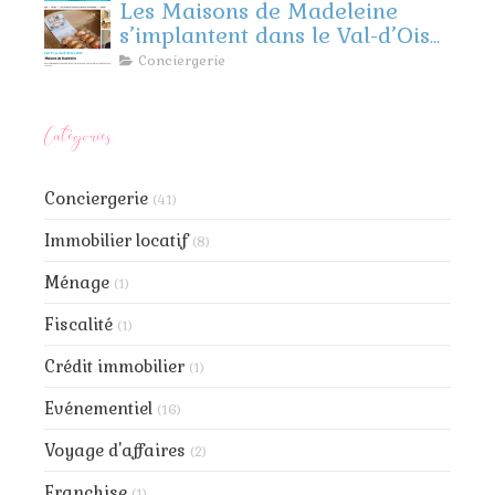
Les Maisons de Madeleine
s’implantent dans le Val-d’Oise
et les Yvelines !
Conciergerie
Catégories
Conciergerie
(41)
Immobilier locatif
(8)
Ménage
(1)
Fiscalité
(1)
Crédit immobilier
(1)
Evénementiel
(16)
Voyage d'affaires
(2)
Franchise
(1)