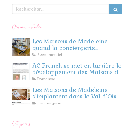
Rechercher
Derniers articles
Les Maisons de Madeleine :
quand la conciergerie
rencontre l’événementiel
Evénementiel
d’entreprise
AC Franchise met en lumière le
développement des Maisons de
Madeleine
Franchise
Les Maisons de Madeleine
s’implantent dans le Val-d’Oise
et les Yvelines !
Conciergerie
Catégories