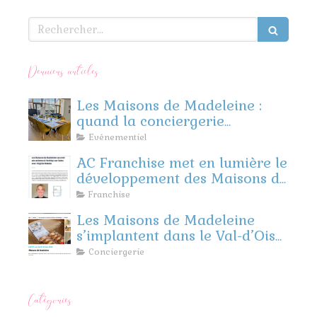
Rechercher
Derniers articles
Les Maisons de Madeleine :
quand la conciergerie
rencontre l’événementiel
Evénementiel
d’entreprise
AC Franchise met en lumière le
développement des Maisons de
Madeleine
Franchise
Les Maisons de Madeleine
s’implantent dans le Val-d’Oise
et les Yvelines !
Conciergerie
Catégories