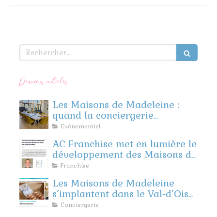
Rechercher
Derniers articles
Les Maisons de Madeleine :
quand la conciergerie
rencontre l’événementiel
Evénementiel
d’entreprise
AC Franchise met en lumière le
développement des Maisons de
Madeleine
Franchise
Les Maisons de Madeleine
s’implantent dans le Val-d’Oise
et les Yvelines !
Conciergerie