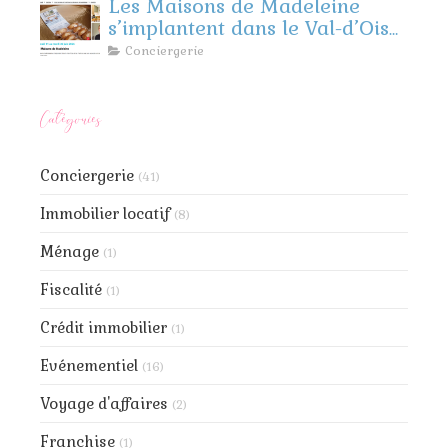
Les Maisons de Madeleine
s’implantent dans le Val-d’Oise
et les Yvelines !
Conciergerie
Catégories
Conciergerie
(41)
Immobilier locatif
(8)
Ménage
(1)
Fiscalité
(1)
Crédit immobilier
(1)
Evénementiel
(16)
Voyage d'affaires
(2)
Franchise
(1)