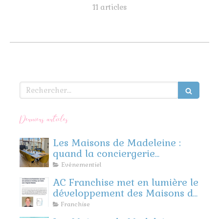
11 articles
Rechercher
Derniers articles
Les Maisons de Madeleine :
quand la conciergerie
rencontre l’événementiel
Evénementiel
d’entreprise
AC Franchise met en lumière le
développement des Maisons de
Madeleine
Franchise