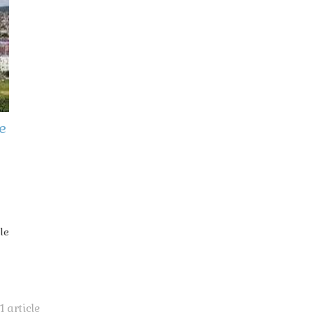
e
cle
1 article