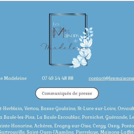
de Madeleine
07 49 54 48 88
contact@lesmaison
Communiqués de presse
t-Herblain, Vertou, Basse-Goulaine, St-Luce-sur-Loire, Orvau
 Baule-les-Pins, La Baule-Escoublac, Pornichet, Guérande, Le
inte-Honorine, Achères, Eragny-sur-Oise, Cergy, Osny, Pontois
Sartrouville, Saint-Ouen-l’Aumône, Pierrelaye, Maisons-Laffitt