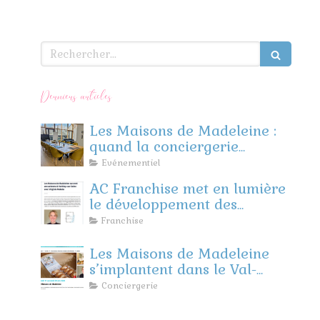
Rechercher
Derniers articles
Les Maisons de Madeleine :
quand la conciergerie
rencontre l’événementiel
Evénementiel
d’entreprise
AC Franchise met en lumière
le développement des
Maisons de Madeleine
Franchise
Les Maisons de Madeleine
s’implantent dans le Val-
d’Oise et les Yvelines !
Conciergerie