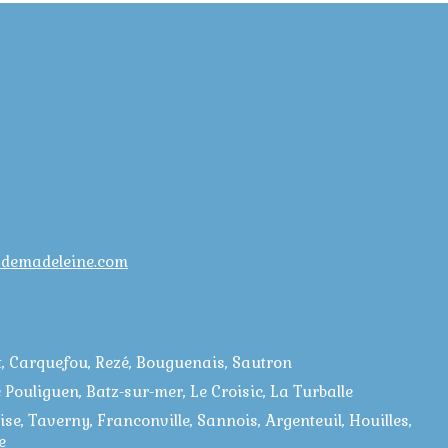
sdemadeleine.com
lt, Carquefou, Rezé, Bouguenais, Sautron
 Pouliguen, Batz-sur-mer, Le Croisic, La Turballe
e, Taverny, Franconville, Sannois, Argenteuil, Houilles,
e