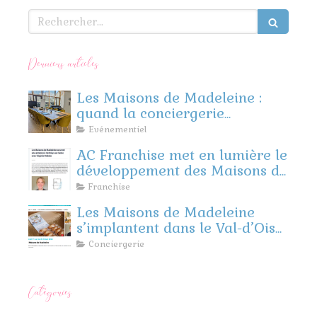
Rechercher
Derniers articles
Les Maisons de Madeleine :
quand la conciergerie
rencontre l’événementiel
Evénementiel
d’entreprise
AC Franchise met en lumière le
développement des Maisons de
Madeleine
Franchise
Les Maisons de Madeleine
s’implantent dans le Val-d’Oise
et les Yvelines !
Conciergerie
Catégories