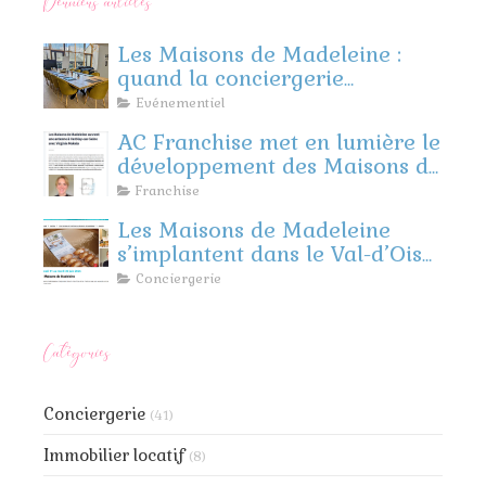
Derniers articles
Les Maisons de Madeleine :
quand la conciergerie
rencontre l’événementiel
Evénementiel
d’entreprise
AC Franchise met en lumière le
développement des Maisons de
Madeleine
Franchise
Les Maisons de Madeleine
s’implantent dans le Val-d’Oise
et les Yvelines !
Conciergerie
Catégories
Conciergerie
(41)
Immobilier locatif
(8)