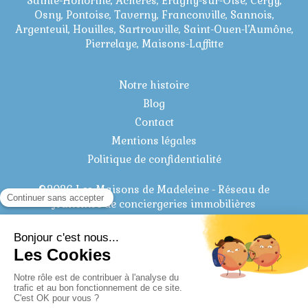
Sainte-Honorine, Achères, Eragny-sur-Oise, Cergy,
Osny, Pontoise, Taverny, Franconville, Sannois,
Argenteuil, Houilles, Sartrouville, Saint-Ouen-l’Aumône,
Pierrelaye, Maisons-Laffitte
Notre histoire
Blog
Contact
Mentions légales
Politique de confidentialité
©2026 Les Maisons de Madeleine - Réseau de
franchise de conciergeries immobilières